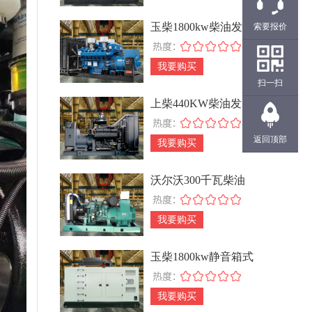
玉柴1800kw柴油发电
索要报价
机组
我要购买
扫一扫
上柴440KW柴油发电
机组
返回顶部
我要购买
沃尔沃300千瓦柴油
发电机组
我要购买
玉柴1800kw静音箱式
柴油发电机组
我要购买