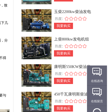
护，致
玉柴2200kw柴油发电
机组
以下几
我要购买
上柴800kw发电机组
弱，分
我要购买
不得
康明斯550KW柴油发
电机组
我要购买
在线咨询
450千瓦康明斯柴油
要与
发电机组
在线留言
我要购买