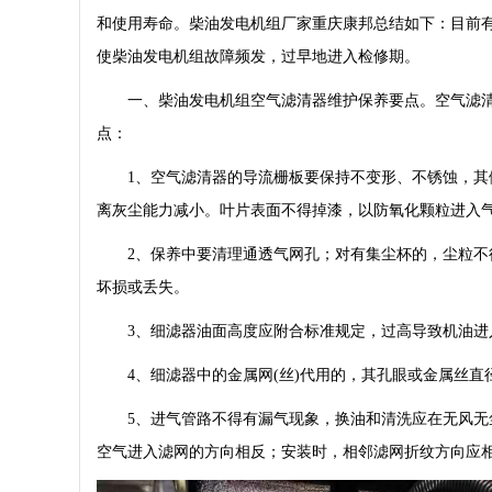
和使用寿命。柴油发电机组厂家重庆康邦总结如下：目前有
使柴油发电机组故障频发，过早地进入检修期。
一、柴油发电机组空气滤清器维护保养要点。空气滤清
点：
1、空气滤清器的导流栅板要保持不变形、不锈蚀，其倾斜
离灰尘能力减小。叶片表面不得掉漆，以防氧化颗粒进入
2、保养中要清理通透气网孔；对有集尘杯的，尘粒不得
坏损或丢失。
3、细滤器油面高度应附合标准规定，过高导致机油进
4、细滤器中的金属网(丝)代用的，其孔眼或金属丝直
5、进气管路不得有漏气现象，换油和清洗应在无风无尘
空气进入滤网的方向相反；安装时，相邻滤网折纹方向应