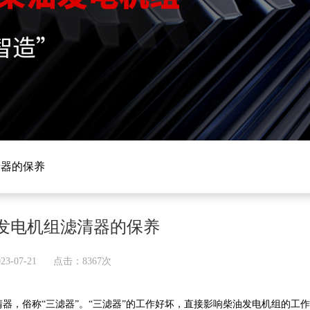
清器的保养
发电机组滤清器的保养
3-07-21
点击：8367次
，俗称“三滤器”。“三滤器”的工作好坏，直接影响柴油发电机组的工