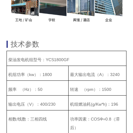
技术参数
YCS1800GF
柴油发电机组型号：
kw
1800
A
3240
机组功率（
）：
最大输出电流（
）：
Hz
50
rpm
1500
频率
（
）：
转速
（
）：
V
400/230
(g/Kw*h)
196
输出电压（
）：
机组燃油耗
：
/
COSΦ=0.8
相数
线数：三相四线
功率因素：
（滞
后）