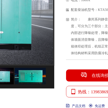
电流：1800A
配套柴油机型号：KTA50-
简介： 康邦系列静音
度，可分为三个部分：主
内部进行降噪处理，降噪
体墙面消音降噪，且降噪
箱体经处理后，机组正常
体结构材料采用防腐冷轧
在线询
热线：13983869
产品文档
免运费