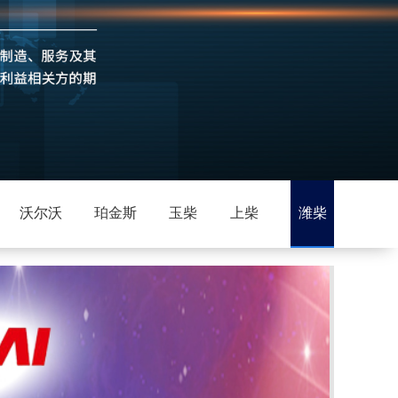
沃尔沃
珀金斯
玉柴
上柴
潍柴