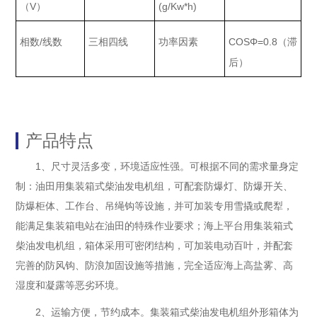
V
(g/Kw*h)
（
）
/
COSΦ=0.8
相数
线数
三相四线
功率因素
（滞
后）
产品特点
1、尺寸灵活多变，环境适应性强。可根据不同的需求量身定
制：油田用集装箱式柴油发电机组，可配套防爆灯、防爆开关、
防爆柜体、工作台、吊绳钩等设施，并可加装专用雪撬或爬犁，
能满足集装箱电站在油田的特殊作业要求；海上平台用集装箱式
柴油发电机组，箱体采用可密闭结构，可加装电动百叶，并配套
完善的防风钩、防浪加固设施等措施，完全适应海上高盐雾、高
湿度和凝露等恶劣环境。
2、运输方便，节约成本。集装箱式柴油发电机组外形箱体为